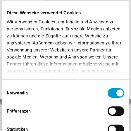
Diese Webseite verwendet Cookies
Wir verwenden Cookies, um Inhalte und Anzeigen zu
personalisieren, Funktionen für soziale Medien anbieten
zu können und die Zugriffe auf unsere Website zu
e.s. Leder-Werkzeugtasche
e.s. Leder-Nageltasche
analysieren. Außerdem geben wir Informationen zu Ihrer
Verwendung unserer Website an unsere Partner für
3.590 Punkte
2.820 Punkte
soziale Medien, Werbung und Analysen weiter. Unsere
Partner führen diese Informationen möglicherweise mit
weiteren Daten zusammen, die Sie ihnen bereitgestellt
haben oder die sie im Rahmen Ihrer Nutzung der Dienste
gesammelt haben.
Einwilligungsauswahl
Notwendig
Präferenzen
Keine Versandkosten
Egal, wie viel Sie kaufen, Sie bezahlen keine Versandkosten!
Statistiken