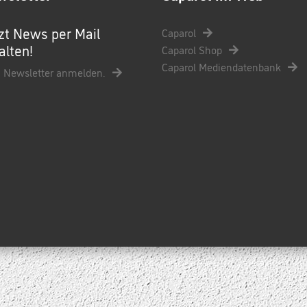
zt News per Mail
Caparol
alten!
Caparol Shop
Caparol Mediendatenbank
 Newsletter anmelden.