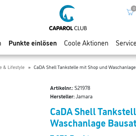
0
n
Punkte einlösen
Coole Aktionen
Servic
e & Lifestyle
CaDA Shell Tankstelle mit Shop und Waschanlage
Artikelnr.:
S21978
Hersteller:
Jamara
CaDA Shell Tankstel
Waschanlage Bausa