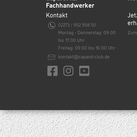
Fachhandwerker
Kontakt
Jet
erh
02273 / 952 958 50
Montag - Donnerstag: 09:00
Zum
bis 17:00 Uhr
Freitag: 09:00 bis 16:00 Uhr
kontakt@caparol-club.de