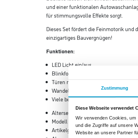
und einer funktionalen Autowaschanla
für stimmungsvolle Effekte sorgt.
Dieses Set fördert die Feinmotorik und 
einzigartiges Bauvergnügen!
Funktionen:
LED Licht ein/aus
Blinkfolge des LED Licht wechseln
Türen manuell öffnen/schließen
Zustimmung
Wandelement manuell öffnen/schlie
Viele bewegliche Teile
Diese Webseite verwendet 
Altersempfehlung: ab 14 Jahre
Wir verwenden Cookies, um I
Modell besteht aus 1309 Teilen
und die Zugriffe auf unsere 
Artikelgewicht: 1,65kg
Website an unsere Partner fü