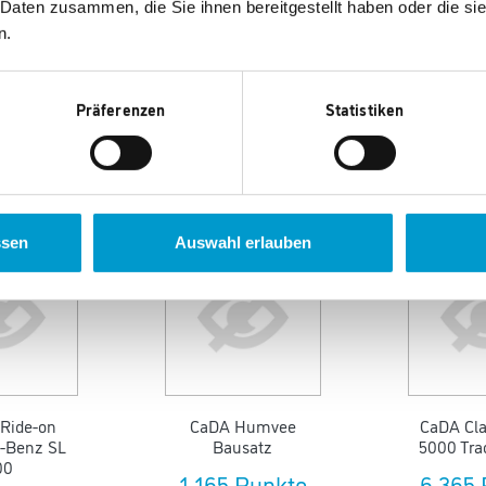
 cm
 Daten zusammen, die Sie ihnen bereitgestellt haben oder die s
n.
Präferenzen
Statistiken
en auch gefallen.
ssen
Auswahl erlauben
Ride-on
CaDA Humvee
CaDA Cla
-Benz SL
Bausatz
5000 Tra
00
1.165 Punkte
6.365