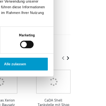
hrer Verwendung unserer
 führen diese Informationen
ie im Rahmen Ihrer Nutzung
Marketing
Alle zulassen
as Xerion
CaDA Shell
Jamara
c Bausatz
Tankstelle mit Shop
BM