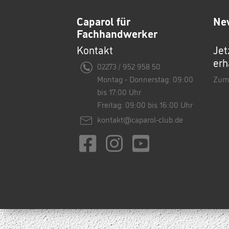
Caparol für
Ne
Fachhandwerker
Kontakt
Jet
erh
02273 / 952 958 50
Montag - Donnerstag: 09:00
Zum
bis 17:00 Uhr
Freitag: 09:00 bis 16:00 Uhr
kontakt@caparol-club.de