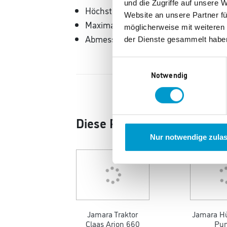
und die Zugriffe auf unsere 
Höchstgeschwindigkeit: 5 km/h
Website an unsere Partner fü
Maximalgewicht: 30 kg
möglicherweise mit weiteren
Abmessungen: 108 × 64 × 46 cm
der Dienste gesammelt habe
Einwilligungsauswahl
Notwendig
Diese Produkte könnten Ihn
Nur notwendige zula
Jamara Traktor
Jamara Hü
Claas Arion 660
Pu