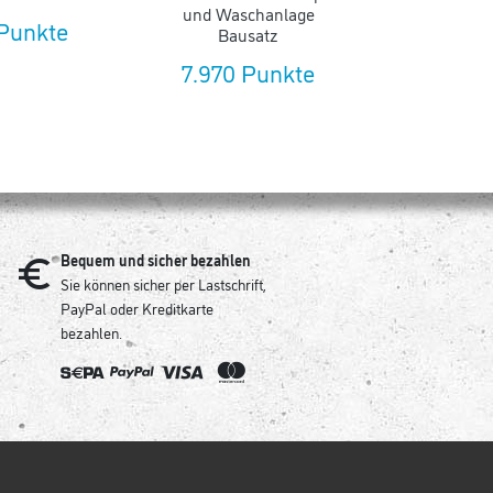
und Waschanlage
 Punkte
25.820
Bausatz
7.970 Punkte
Bequem und sicher bezahlen
Sie können sicher per Lastschrift,
PayPal oder Kreditkarte
bezahlen.