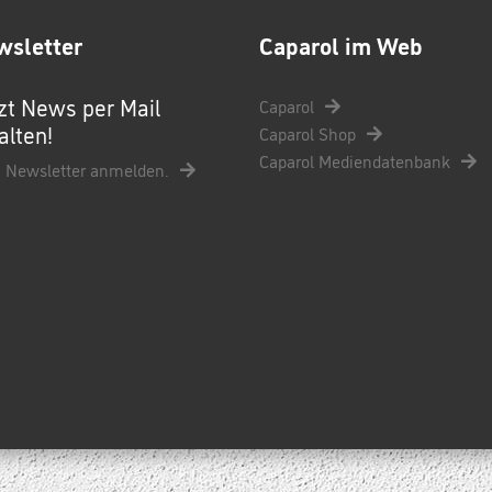
wsletter
Caparol im Web
zt News per Mail
Caparol
alten!
Caparol Shop
Caparol Mediendatenbank
 Newsletter anmelden.