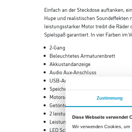
Einfach an der Steckdose auftanken, ein
Hupe und realistischen Soundeffekten m
leistungsstarker Motor treibt die Räder 
Spielspaß garantiert. In vier Farben im
2-Gang
Beleuchtetes Armaturenbrett
Akkustandanzeige
Audio Aux-Anschluss
USB-Anschluss
Speicherkarten-Slot mit MP3 Funktio
Motorsound beim Start
Zustimmung
Getönte Windschutzscheibe
2 leistungsstarke Antriebsmotoren
Diese Webseite verwendet 
Leistungsstarker 12V Akku für lange 
Wir verwenden Cookies, um I
LED Scheinwerfer/ LED Rücklicht