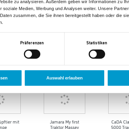
Website zu analysieren. Außerdem geben wir Informationen zu I
r soziale Medien, Werbung und Analysen weiter. Unsere Partner
 Daten zusammen, die Sie ihnen bereitgestellt haben oder die s
n.
Präferenzen
Statistiken
en auch gefallen.
ssen
Auswahl erlauben
pftier mit
Jamara My first
CaDA Cla
mpe
Traktor Massey
5000 Tra