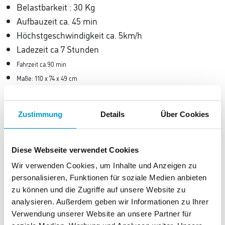
Belastbarkeit : 30 Kg
Aufbauzeit ca. 45 min
Höchstgeschwindigkeit ca. 5km/h
Ladezeit ca 7 Stunden
Fahrzeit ca.90 min
Maße: 110 x 74 x 49 cm
Gewicht: 15 kg
Lieferumfang:
Modell, Fernsteuerung 2,4GHz, Fahrakku, Ladegerät,
Zustimmung
Details
Über Cookies
Anleitung
Benötigtes Zubehör:
2 x AAA-Zellen // LR03 (Alkaline) // HR03 (NiMH)
Diese Webseite verwendet Cookies
Wir verwenden Cookies, um Inhalte und Anzeigen zu
personalisieren, Funktionen für soziale Medien anbieten
zu können und die Zugriffe auf unsere Website zu
analysieren. Außerdem geben wir Informationen zu Ihrer
Verwendung unserer Website an unsere Partner für
Diese Produkte könnten Ihnen auch