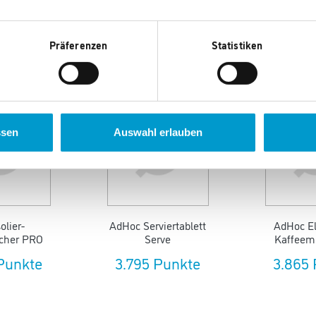
Präferenzen
Statistiken
en auch gefallen.
ssen
Auswahl erlauben
solier-
AdHoc Serviertablett
AdHoc El
cher PRO
Serve
Kaffeemü
Punkte
3.795 Punkte
3.865