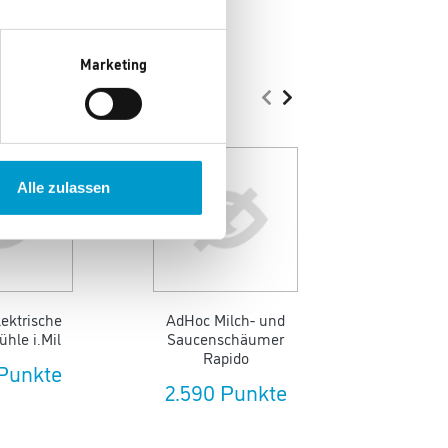
Marketing
Alle zulassen
ektrische
AdHoc Milch- und
Krups 
hle i.Mil
Saucenschäumer
Kaffeevo
Rapido
Hot 
 Punkte
2.590 Punkte
52.835