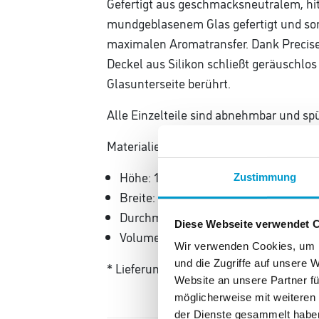
Gefertigt aus geschmacksneutralem, hitz
mundgeblasenem Glas gefertigt und somit
maximalen Aromatransfer. Dank PreciseF
Deckel aus Silikon schließt geräuschlo
Glasunterseite berührt.
Alle Einzelteile sind abnehmbar und s
Materialien: Glas grau, Edelstahl und Si
Höhe: 17 cm
Zustimmung
Breite: 9 cm
Durchmesser: 9 cm
Diese Webseite verwendet 
Volumen: 600 ml
Wir verwenden Cookies, um I
und die Zugriffe auf unsere 
* Lieferung ohne Erstbestückung und ev
Website an unsere Partner fü
möglicherweise mit weiteren
der Dienste gesammelt habe