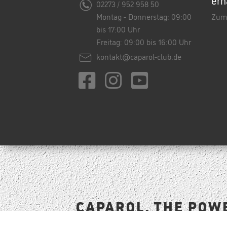
02273 / 952 958 50
Montag - Donnerstag: 09:00
Zum
bis 17:00 Uhr
Freitag: 09:00 bis 16:00 Uhr
kontakt@caparol-club.de
CAPAROL. THE POW