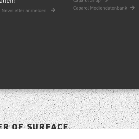
Caparol Mediendatenbank
 Newsletter anmelden.
ER OF SURFACE.