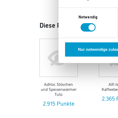
Einwilligungsauswahl
Notwendig
Diese Produkte könnten Ihn
Nur notwendige zula
AdHoc Stövchen
Alfi I
und Speisenwärmer
Kaffeebe
Tuto
2.365 
2.915 Punkte