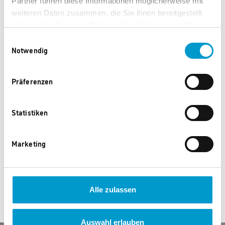
Partner führen diese Informationen möglicherweise mit
weiteren Daten zusammen, die Sie ihnen bereitgestellt
haben oder die sie im Rahmen Ihrer Nutzung der Dienste
gesammelt haben.
Einwilligungsauswahl
Notwendig
Präferenzen
AdHoc Elektrische
AdHoc French Press
Statistiken
Kaffeemühle i.Mil
Kaffeebereiter Impact
3.865 Punkte
2.580 Punkte
Marketing
Alle zulassen
Auswahl erlauben