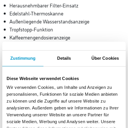
Herausnehmbarer Filter-Einsatz
Edelstahl-Thermoskanne
Außenliegende Wasserstandsanzeige
Tropfstopp-Funktion
Kaffeemengendosieranzeige
Beleuchteter Ein-/Aus-Schalter
Maße: 27 x 26,5 x 38,5 cm
Zustimmung
Details
Über Cookies
Gewicht: 1,23 kg
Diese Webseite verwendet Cookies
Wir verwenden Cookies, um Inhalte und Anzeigen zu
personalisieren, Funktionen für soziale Medien anbieten
zu können und die Zugriffe auf unsere Website zu
Diese Produkte könnten Ihnen auch
analysieren. Außerdem geben wir Informationen zu Ihrer
gefallen.
Verwendung unserer Website an unsere Partner für
soziale Medien, Werbung und Analysen weiter. Unsere