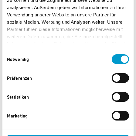
zu können und die Zugriffe auf unsere Website zu
analysieren. Außerdem geben wir Informationen zu Ihrer
Verwendung unserer Website an unsere Partner für
soziale Medien, Werbung und Analysen weiter. Unsere
Partner führen diese Informationen möglicherweise mit
weiteren Daten zusammen, die Sie ihnen bereitgestellt
Diese Produkte könnten Ihnen auch
haben oder die sie im Rahmen Ihrer Nutzung der Dienste
gefallen.
gesammelt haben.
Einwilligungsauswahl
Notwendig
Neu
Präferenzen
Statistiken
Marketing
Jette Armband Swing
Jette Kette Swing