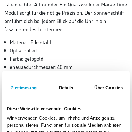
ist ein echter Allrounder. Ein Quarzwerk der Marke Time
Modul sorgt für die nötige Präzision. Der Sonnenschliff
entführt dich bei jedem Blick auf die Uhr in ein
faszinierendes Lichtermeer.
Material: Edelstahl
Optik: poliert
Farbe: gelbgold
ehäusedurchmesser: 40 mm
Gehäusehöhe: 7,1 mm
Gehäuseform: rund
Zustimmung
Details
Über Cookies
Wasserdichtigkeit: 5 Bar
Ziffernblattanzeige: analog
Bandlänge: 21 cm
Diese Webseite verwendet Cookies
Bandbreite: 16 mm
Wir verwenden Cookies, um Inhalte und Anzeigen zu
Gewicht: 91 g
personalisieren, Funktionen für soziale Medien anbieten