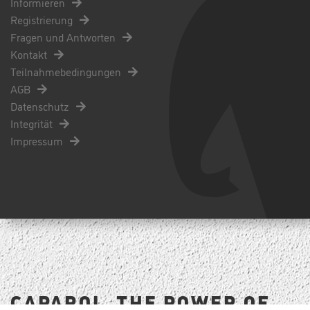
Informieren
Registrierung
Fragen und Antworten
Kontakt
Teilnahmebedingungen
AGB
Datenschutz
Integrität
Impressum
CAPAROL. THE POWER OF