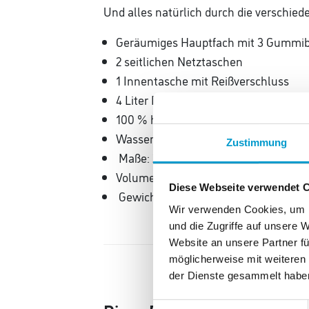
Und alles natürlich durch die verschied
Geräumiges Hauptfach mit 3 Gummi
2 seitlichen Netztaschen
1 Innentasche mit Reißverschluss
4 Liter Fassungsvermögen
100 % hochwertiges recyceltes Poly
Wasserabweisend
Zustimmung
Maße: 27 x 18 x 17 cm
Volumen in Liter: 4
Diese Webseite verwendet 
Gewicht: 0,25 kg
Wir verwenden Cookies, um I
und die Zugriffe auf unsere 
Website an unsere Partner fü
möglicherweise mit weiteren
der Dienste gesammelt habe
Einwilligungsauswahl