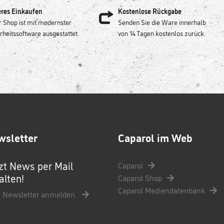
eres Einkaufen
Kostenlose Rückgabe
 Shop ist mit modernster
Senden Sie die Ware innerhalb
rheitssoftware ausgestattet.
von 14 Tagen kostenlos zurück.
wsletter
Caparol im Web
zt News per Mail
Caparol
alten!
Caparol Shop
Caparol Mediendatenbank
 Newsletter anmelden.