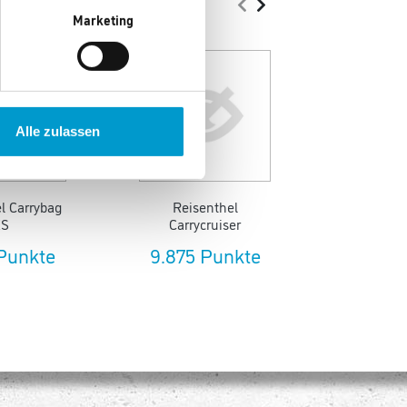
Marketing
Alle zulassen
l Carrybag
Reisenthel
Reis
XS
Carrycruiser
Kühl
Cool
 Punkte
9.875 Punkte
2.320