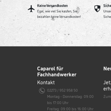
Keine Versandkosten
Sich
Egal, wie viel Sie kaufen, Sie
Unser
bezahlen keine Versandkosten!
Siche
Caparol für
Ne
Fachhandwerker
Kontakt
Jet
erh
02273 / 952 958 50
Montag - Donnerstag: 09:00
Zum
bis 17:00 Uhr
Freitag: 09:00 bis 16:00 Uhr