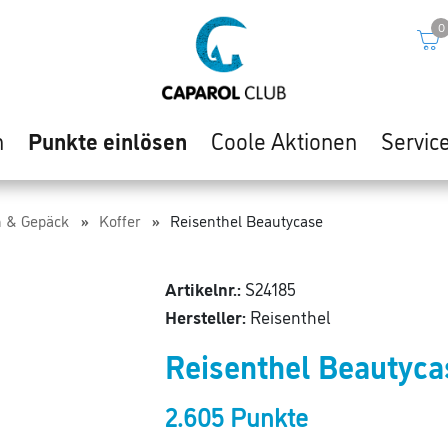
0
n
Punkte einlösen
Coole Aktionen
Servic
n & Gepäck
Koffer
Reisenthel Beautycase
Artikelnr.:
S24185
Hersteller:
Reisenthel
Reisenthel Beautyca
2.605 Punkte