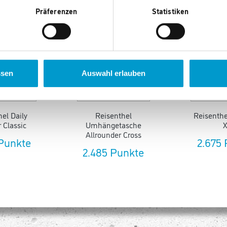
en auch gefallen.
Präferenzen
Statistiken
ssen
Auswahl erlauben
el Daily
Reisenthel
Reisenthe
 Classic
Umhängetasche
Allrounder Cross
Punkte
2.675
2.485 Punkte