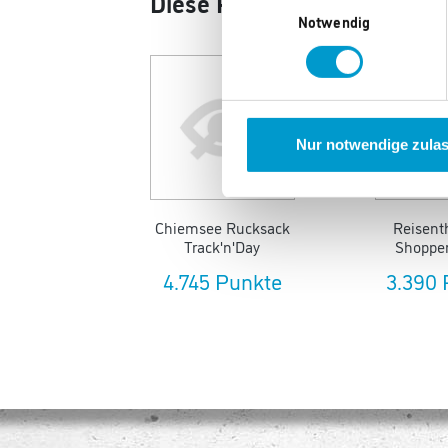
Diese Produkte könnten Ihn
Notwendig
Nur notwendige zula
Chiemsee Rucksack
Reisenth
Track'n'Day
Shopper
4.745 Punkte
3.390 